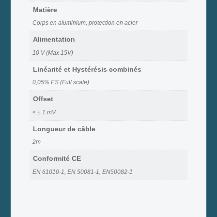
Matière
Corps en aluminium, protection en acier
Alimentation
10 V (Max 15V)
Linéarité et Hystérésis combinés
0,05% F.S (Full scale)
Offset
< ± 1 mV
Longueur de câble
2m
Conformité CE
EN 61010-1, EN 50081-1, EN50082-1