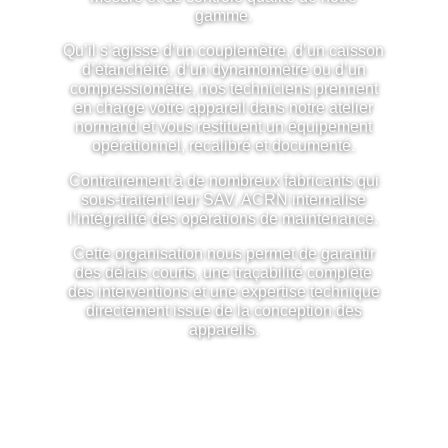
gamme.
Qu’il s’agisse d’un couplemètre, d’un caisson
d’étanchéité, d’un dynamomètre ou d’un
compressiomètre, nos techniciens prennent
en charge votre appareil dans notre atelier
normand et vous restituent un équipement
opérationnel, recalibré et documenté.
Contrairement à de nombreux fabricants qui
sous-traitent leur SAV, ACRN internalise
l’intégralité des opérations de maintenance.
Cette organisation nous permet de garantir
des délais courts, une traçabilité complète
des interventions et une expertise technique
directement issue de la conception des
appareils.
🔧 15+
🏭