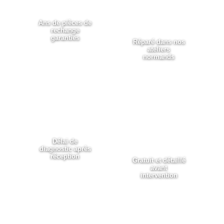
100%
Ans de pièces de
rechange
garanties
Réparé dans nos
ateliers
normands
⚡ 48h
📋
Devis
Délai de
diagnostic après
réception
Gratuit et détaillé
avant
intervention