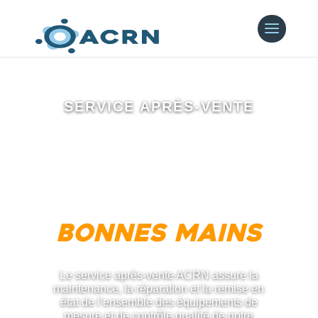
SERVICE APRÈS-VENTE
Votre
équipement est
entre de
bonnes mains
Le service après-vente ACRN assure la
maintenance, la réparation et la remise en
état de l’ensemble des équipements de
mesure et de contrôle qualité de notre