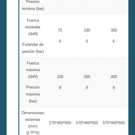
Presión
mínima (bar)
Fuerza
estándar
75
190
300
(daN)
6
6
6
Estándar de
presión (bar)
Fuerza
máxima
(daN)
100
250
400
Presión
8
8
8
máxima
(bar)
Dimensiones
externas
570*460*650
570*460*650
570*460*693
57
(mm)
(L*P*A)