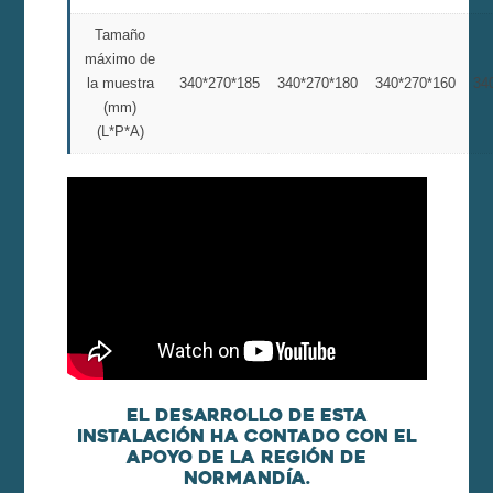
Tamaño
máximo de
la muestra
340*270*185
340*270*180
340*270*160
34
(mm)
(L*P*A)
El desarrollo de esta
instalación ha contado con el
apoyo de la región de
Normandía.