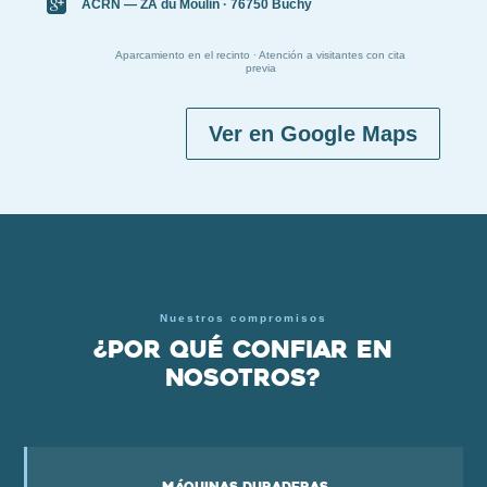

ACRN — ZA du Moulin · 76750 Buchy
Aparcamiento en el recinto · Atención a visitantes con cita
previa
Ver en Google Maps
Nuestros compromisos
¿Por qué confiar en
nosotros?