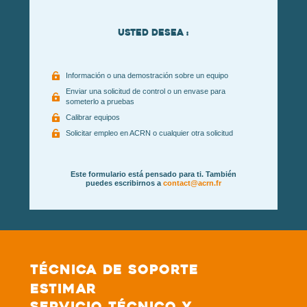
Usted desea :

Información o una demostración sobre un equipo
Enviar una solicitud de control o un envase para

someterlo a pruebas

Calibrar equipos

Solicitar empleo en ACRN o cualquier otra solicitud
Este formulario está pensado para ti. También
puedes escribirnos a
contact@acrn.fr
Técnica de soporte
estimar
Servicio técnico y