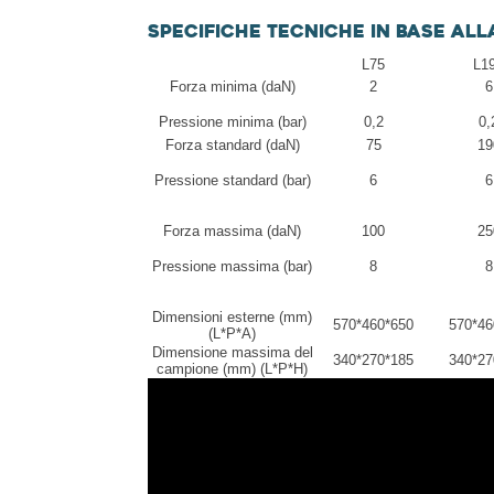
Specifiche tecniche in base all
L75
L1
Forza minima (daN)
2
6
Pressione minima (bar)
0,2
0,
Forza standard (daN)
75
19
Pressione standard (bar)
6
6
Forza massima (daN)
100
25
Pressione massima (bar)
8
8
Dimensioni esterne (mm)
570*460*650
570*46
(L*P*A)
Dimensione massima del
340*270*185
340*27
campione (mm) (L*P*H)