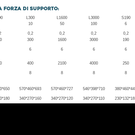
a forza di supporto:
90
L300
L1600
L3000
S190
10
50
100
6
2
0,2
0,2
0,2
0,2
0
300
1600
3000
190
6
6
6
6
0
400
2100
4000
250
8
8
8
8
0*650
570*460*693
570*460*727
546*398*710
380*460*44
0*180
340*270*160
340*270*120
340*270*110
230*132*18