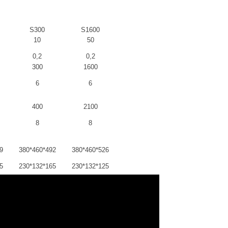
S300
S1600
10
50
0,2
0,2
300
1600
6
6
400
2100
8
8
9
380*460*492
380*460*526
5
230*132*165
230*132*125