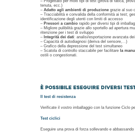
– Progettato per molti tipi di test (prova di fatica, pro
tenuta, ecc.)
–
Adatto agli ambienti di produzione
grazie al suo d
– Tracciabilità e convalida della conformità ai test; ges
identificazione degli utenti con limiti di accesso
–
Pressori a cambio
rapido per diversi tipi di imballa
– Migliore pulibilità grazie allo sportello ad apertura mu
ritenzione per i test di sviluppo
–
Integrità dei dati
: analisi/esportazione avanzata dei
– Capacità di autodiagnosi (deriva del sensore,…)
– Grafico della depressione del test simultaneo
– Scatola di controllo staccabile per facilitare
la manu
ostili o congestionati.
È possibile eseguire diversi test
Il test di resistenza
Verificate il vostro imballaggio con la funzione Ciclo pe
Test ciclici
Eseguire una prova di forza sollevando e abbassando i