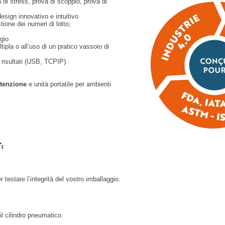
va di stress, prova di scoppio, prova di
esign innovativo e intuitivo
tione dei numeri di lotto;
ggio
ltipla o all’uso di un pratico vassoio di
 risultati (USB, TCPIP)
tenzione
e unità portatile per ambienti
:
r testare l’integrità del vostro imballaggio.
l cilindro pneumatico.