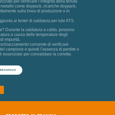
zzato per verificare l’integrità della tenuta
 o metallo come doypack, ricariche doypack,
rettamente sulla linea di produzione o in
giunta ai tester di saldatura per tubi ATS.
re? Durante la saldatura a caldo, possono
aldatura a causa delle temperature degli
di impurità.
 schiacciamento consente di verificare
a del campione e quindi l’assenza di perdite o
è essenziale per convalidare la corretta
PRESSPACK