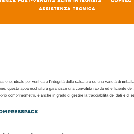
tenza post-vendita ACRN integrata
COFRAC
Assistenza tecnica
ione, ideale per verificare l’integrità delle saldature su una varietà di imball
ne, questa apparecchiatura garantisce una convalida rapida ed efficiente della
rio comprimometro, è anche in grado di gestire la tracciabilità dei dati e di esp
CompressPack