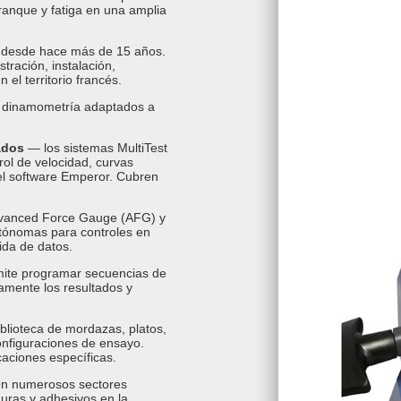
ranque y fatiga en una amplia
a desde hace más de 15 años.
tración, instalación,
el territorio francés.
 dinamometría adaptados a
ados
— los sistemas MultiTest
ol de velocidad, curvas
el software Emperor. Cubren
vanced Force Gauge (AFG) y
utónomas para controles en
ida de datos.
mite programar secuencias de
camente los resultados y
lioteca de mordazas, platos,
onfiguraciones de ensayo.
aciones específicas.
 en numerosos sectores
duras y adhesivos en la