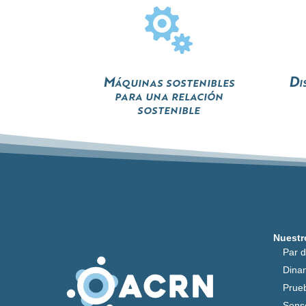

Máquinas sostenibles
Di
para una relación
sostenible
Nuestr
Par 
Dina
Prue
Sens