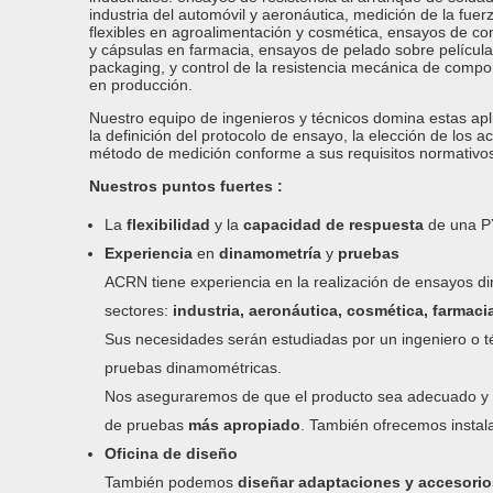
industria del automóvil y aeronáutica, medición de la fue
flexibles en agroalimentación y cosmética, ensayos de c
y cápsulas en farmacia, ensayos de pelado sobre película
packaging, y control de la resistencia mecánica de compo
en producción.
Nuestro equipo de ingenieros y técnicos domina estas ap
la definición del protocolo de ensayo, la elección de los a
método de medición conforme a sus requisitos normativos
Nuestros puntos fuertes :
La
flexibilidad
y la
capacidad de respuesta
de una 
Experiencia
en
dinamometría
y
pruebas
ACRN tiene experiencia en la realización de ensayos 
sectores:
industria, aeronáutica, cosmética, farmaci
Sus necesidades serán estudiadas por un ingeniero o t
pruebas dinamométricas.
Nos aseguraremos de que el producto sea adecuado y 
de pruebas
más apropiado
. También ofrecemos instal
Oficina de diseño
También podemos
diseñar adaptaciones y accesori