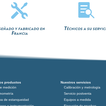


señado y fabricado en
Técnicos a su servic
Francia
os productos
Nuestros servicios
de medición
Calibración y metrología
mometría
Servicio postventa
ba de estanqueidad
Equipos a medida
ores e instrumentación
Ejecución de pruebas