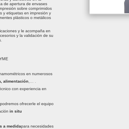
rza de apertura de envases
ompresión sobre comprimidos
s y etiquetas en impresión y
nentes plásticos o metálicos
licaciones y le acompaña en
ccesorios y la validación de su
.
PYME
dinamométricos en numerosos
a, alimentación
,… .
écnico con experiencia en
podremos ofrecerle el equipo
ación
in situ
os a medida
para necesidades