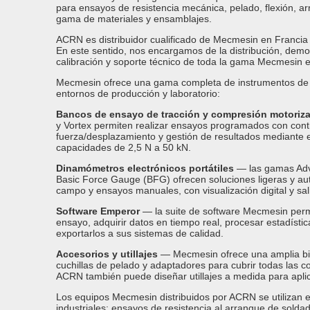
para ensayos de resistencia mecánica, pelado, flexión, ar
gama de materiales y ensamblajes.
ACRN es distribuidor cualificado de Mecmesin en Franci
En este sentido, nos encargamos de la distribución, demos
calibración y soporte técnico de toda la gama Mecmesin en 
Mecmesin ofrece una gama completa de instrumentos de
entornos de producción y laboratorio:
Bancos de ensayo de tracción y compresión motoriz
y Vortex permiten realizar ensayos programados con contr
fuerza/desplazamiento y gestión de resultados mediante 
capacidades de 2,5 N a 50 kN.
Dinamómetros electrónicos portátiles
— las gamas Ad
Basic Force Gauge (BFG) ofrecen soluciones ligeras y a
campo y ensayos manuales, con visualización digital y sal
Software Emperor
— la suite de software Mecmesin per
ensayo, adquirir datos en tiempo real, procesar estadísti
exportarlos a sus sistemas de calidad.
Accesorios y utillajes
— Mecmesin ofrece una amplia bib
cuchillas de pelado y adaptadores para cubrir todas las c
ACRN también puede diseñar utillajes a medida para aplic
Los equipos Mecmesin distribuidos por ACRN se utilizan
industriales: ensayos de resistencia al arranque de solda