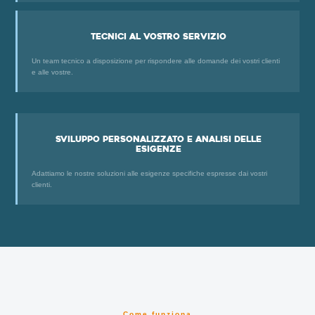
Tecnici al vostro servizio
Un team tecnico a disposizione per rispondere alle domande dei vostri clienti
e alle vostre.
Sviluppo personalizzato e analisi delle
esigenze
Adattiamo le nostre soluzioni alle esigenze specifiche espresse dai vostri
clienti.
Come funziona