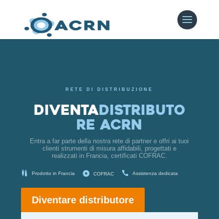
RETE DI DISTRIBUZIONE
Diventa
distributo
re ACRN
Entra a far parte della nostra rete di partner e offri ai tuoi
clienti strumenti di misura affidabili, progettati e
realizzati in Francia, certificati COFRAC.



Prodotto in Francia
Assistenza dedicata
COFRAC
Diventare distributore