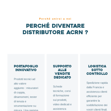
Perché unirsi a noi
Perché diventare
distributore ACRN ?
Portafoglio
Supporto
Logistica
innovativo
alle
sotto
vendite
controllo
dedicato
Prodotti tecnici ad
Spedizione rapida
alto valore
Schede
dalla Francia e
aggiunto : misuratori
tecniche, corsi
assistenza clienti
di coppia,
di formazione
efficiente per
dinamometri, tester
sui prodotti,
garantire la
di tenuta e
video dedicati e
soddisfazione dei
strumentazione su
assistenza
vostri clienti finali.
misura. Una gamma