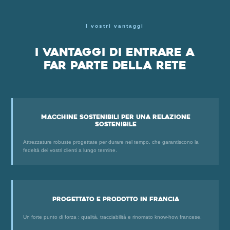
I vostri vantaggi
I vantaggi di entrare a
far parte della rete
Macchine sostenibili per una relazione
sostenibile
Attrezzature robuste progettate per durare nel tempo, che garantiscono la
fedeltà dei vostri clienti a lungo termine.
Progettato e prodotto in Francia
Un forte punto di forza : qualità, tracciabilità e rinomato know-how francese.