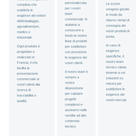
personalizzata
Le scorte
completa che
per i vostri
vengono gestite
soddisfa le
team
in modo da
esigenze dei settori
commerciali. Vi
ridurre i tempi di
dell’imballaggio,
aiutiamo a
consegna dei
agroalimentare,
conoscere a
nostri prodotti di
medico e
fondo le nostre
punta.
industriale.
linee di prodotti
In caso di
Ogni prodotto è
per soddisfare
esigenze
progettato e
con precisione
specifiche, il
realizzato in
le esigenze dei
nostro team
Francia, il che
vostri clienti.
tecnico valuta
facilita la
Il nostro team è
insieme a voi
presentazione
sempre a
soluzioni su
commerciale ai
vostra
misura per
vostri clienti alla
disposizione
soddisfare le
ricerca di
per valutare
esigenze dei
tracciabilità e
progetti
vostri mercati.
qualità.
complessi e
assistervi nelle
vendite ad alto
contenuto
tecnico.