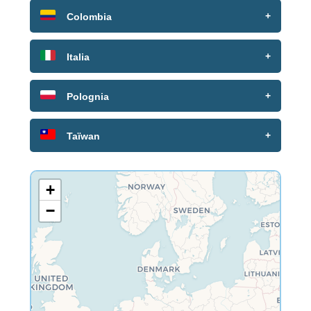
+
Colombia
+
Italia
+
Polognia
+
Taïwan
+
−