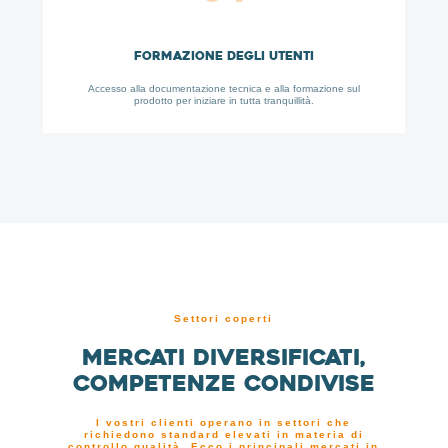
Formazione degli utenti
Accesso alla documentazione tecnica e alla formazione sul
prodotto per iniziare in tutta tranquillità.
Settori coperti
Mercati diversificati,
competenze condivise
I vostri clienti operano in settori che
richiedono standard elevati in materia di
controllo qualità. Ecco i principali mercati in