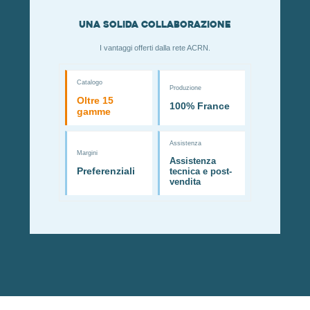
Una solida collaborazione
I vantaggi offerti dalla rete ACRN.
Catalogo
Produzione
Oltre 15
100% France
gamme
Assistenza
Margini
Assistenza
Preferenziali
tecnica e post-
vendita