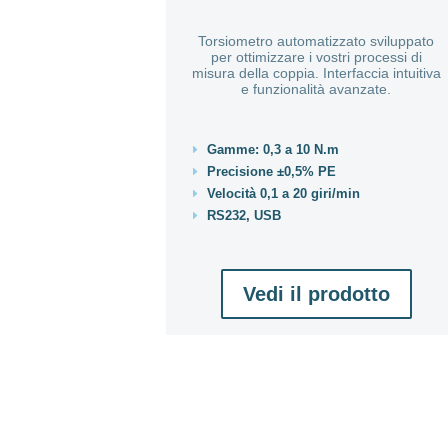
Torsiometro automatizzato sviluppato
per ottimizzare i vostri processi di
misura della coppia. Interfaccia intuitiva
e funzionalità avanzate.
Gamme: 0,3 a 10 N.m
E
Precisione ±0,5% PE
E
Velocità 0,1 a 20 giri/min
E
RS232, USB
E
Vedi il prodotto