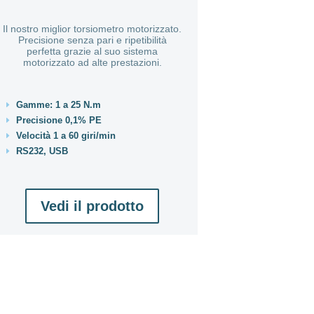
Il nostro miglior torsiometro motorizzato.
Precisione senza pari e ripetibilità
perfetta grazie al suo sistema
motorizzato ad alte prestazioni.
Gamme: 1 a 25 N.m
E
Precisione 0,1% PE
E
Velocità 1 a 60 giri/min
E
RS232, USB
E
Vedi il prodotto