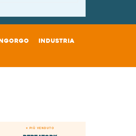
Ingorgo
Industria
⭐ PIÙ VENDUTO