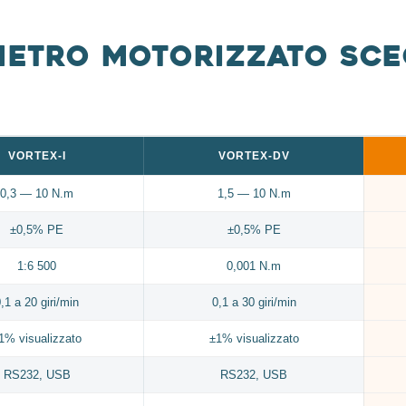
metro motorizzato sce
VORTEX-I
VORTEX-DV
0,3 — 10 N.m
1,5 — 10 N.m
±0,5% PE
±0,5% PE
1:6 500
0,001 N.m
,1 a 20 giri/min
0,1 a 30 giri/min
1% visualizzato
±1% visualizzato
RS232, USB
RS232, USB