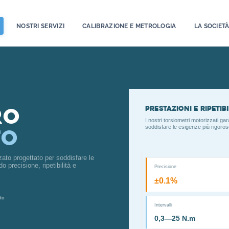
NOSTRI SERVIZI
CALIBRAZIONE E METROLOGIA
LA SOCIET
ro
Prestazioni e ripetibi
I nostri torsiometri motorizzati ga
soddisfare le esigenze più rigorose 
to
zato progettato per soddisfare le
o precisione, ripetibilità e
Precisione
±0.1%
to
Intervalli
0,3—25 N.m