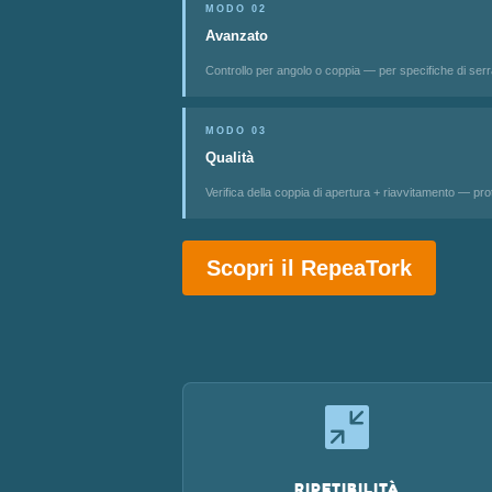
MODO 02
Avanzato
Controllo per angolo o coppia — per specifiche di serr
MODO 03
Qualità
Verifica della coppia di apertura + riavvitamento — prot
Scopri il RepeaTork

Ripetibilità