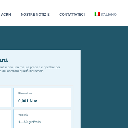
À ACRN
NOSTRE NOTIZIE
CONTATTATECI
ITALIANO
lità
rantiscono una misura precisa e ripetibile per
del controllo qualità industriale.
Risoluzione
0,001 N.m
Velocità
1—60 giri/min