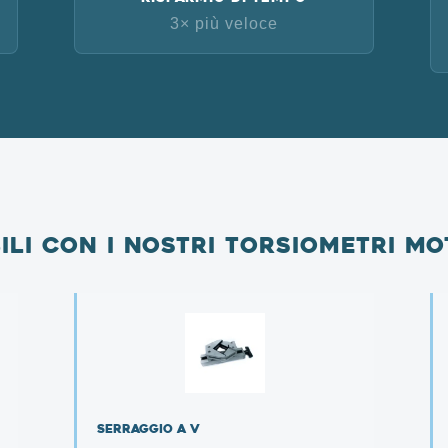
3× più veloce
li con i nostri torsiometri mo
Serraggio a V