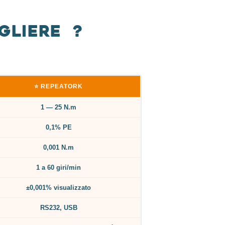
gliere ?
⭐ REPEATORK
1 — 25 N.m
0,1% PE
0,001 N.m
1 a 60 giri/min
±0,001% visualizzato
RS232, USB