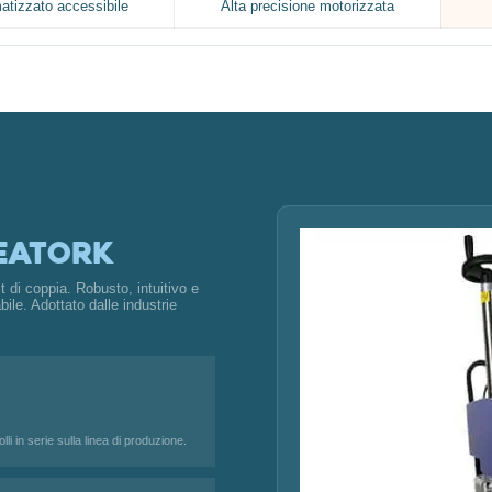
atizzato accessibile
Alta precisione motorizzata
eaTork
est di coppia. Robusto, intuitivo e
bile. Adottato dalle industrie
i in serie sulla linea di produzione.