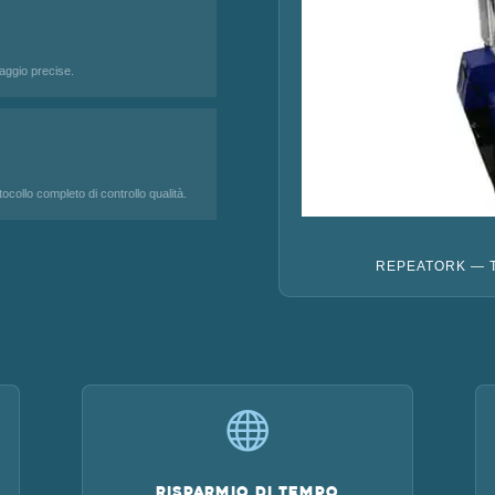
aggio precise.
ocollo completo di controllo qualità.
REPEATORK — 

Risparmio di tempo