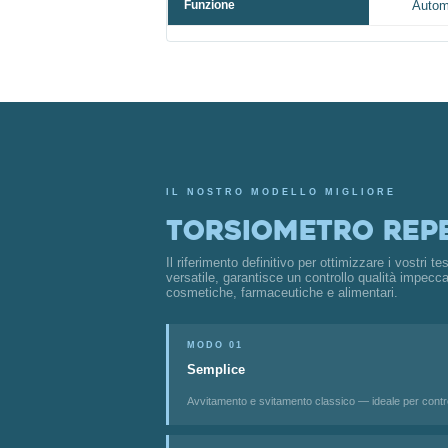
Funzione
Autom
IL NOSTRO MODELLO MIGLIORE
Torsiometro Rep
Il riferimento definitivo per ottimizzare i vostri t
versatile, garantisce un controllo qualità impecca
cosmetiche, farmaceutiche e alimentari.
MODO 01
Semplice
Avvitamento e svitamento classico — ideale per controll