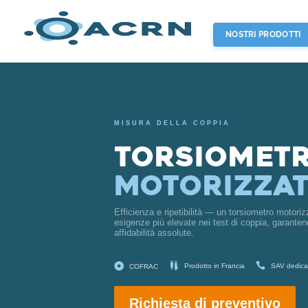
NOSTRI PRODOTTI
MISURA DELLA COPPIA
Torsiomet
Motorizza
Efficienza e ripetibilità — un torsiometro motoriz
esigenze più elevate nei test di coppia, garantend
affidabilità assolute.



Prodotto in Francia
SAV dedica
COFRAC
Richiesta di preventivo