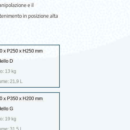
anipolazione e il
enimento in posizione alta
0 x P250 x H250 mm
ello D
o: 13 kg
ume: 21,9 L
0 x P350 x H200 mm
ello G
o: 19 kg
ume: 31,5 L