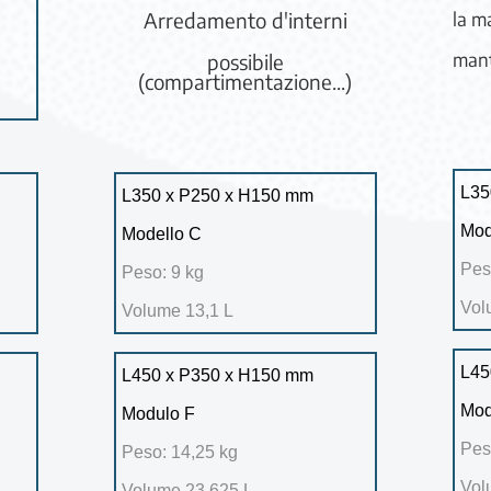
la m
Arredamento d'interni
mant
possibile
(compartimentazione...)
L35
L350 x P250 x H150 mm
Mod
Modello C
Pes
Peso: 9 kg
Vol
Volume 13,1 L
L45
L450 x P350 x H150 mm
Mod
Modulo F
Pes
Peso: 14,25 kg
Vol
Volume 23,625 L