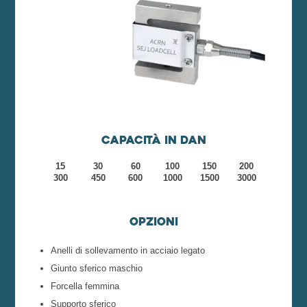
Capacità in daN
15
30
60
100
150
200
300
450
600
1000
1500
3000
Opzioni
Anelli di sollevamento in acciaio legato
Giunto sferico maschio
Forcella femmina
Supporto sferico