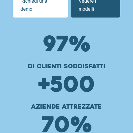
Richiedi una
Vedere i
demo
modelli
97
%
di clienti soddisfatti
+500
aziende attrezzate
70
%