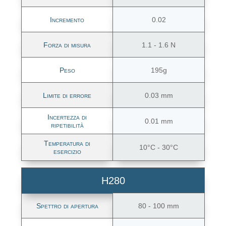
Incremento
0.02
Forza di misura
1.1 - 1.6 N
Peso
195g
Limite di errore
0.03 mm
Incertezza di
0.01 mm
ripetibilità
Temperatura di
10°C - 30°C
esercizio
H280
Spettro di apertura
80 - 100 mm