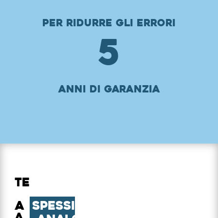
per ridurre gli errori
5
Anni di garanzia
rite
a
tra
Spessimetro
mma