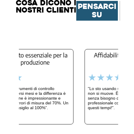
Cosa dicono i
pensarci
nostri clienti
su
umento essenziale per la
Affidabilità, anc
ostra produzione
utiliz
uesti strumenti di controllo
“Lo sto usando su parti met
a diversi mesi e la differenza è
non si muove. È ancora fl
precisione è impressionante e
senza bisogno di ricalibrar
o gli errori di misura del 70%. Un
professionale come non se
che consiglio al 100%”.
questi tempi!”.