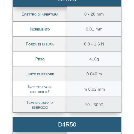
Spettro di apertura
0 - 20 mm
Incremento
0.01 mm
Forza di misura
0.9 - 1.6 N
Peso
410g
Limite di errore
0.040 m
Incertezza di
m 0.02 mm
ripetibilità
Temperatura di
10 - 30°C
esercizio
D4R50