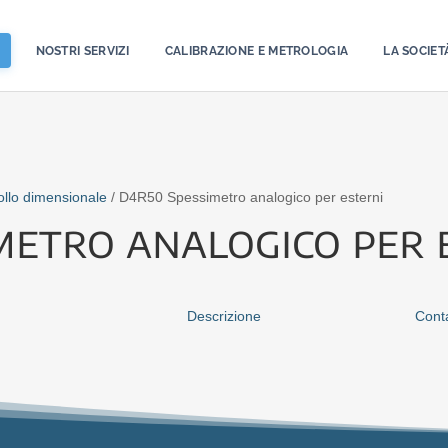
NOSTRI SERVIZI
CALIBRAZIONE E METROLOGIA
LA SOCIET
ollo dimensionale
/ D4R50 Spessimetro analogico per esterni
metro analogico per 
Descrizione
Conta