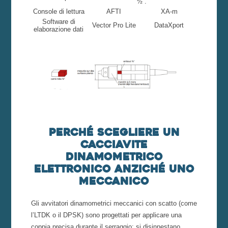
½”.
Console di lettura
AFTI
XA-m
Software di
Vector Pro Lite
DataXport
elaborazione dati
Perché scegliere un
cacciavite
dinamometrico
elettronico anziché uno
meccanico
Gli avvitatori dinamometrici meccanici con scatto (come
l’LTDK o il DPSK) sono progettati per applicare una
coppia precisa durante il serraggio: si disinnestano