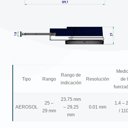
Medic
Rango de
Tipo
Rango
Resolución
de 
indicación
fuerza
23.75 mm
25 –
1.4 – 
AEROSOL
– 29.25
0.01 mm
29 mm
/ 11
mm